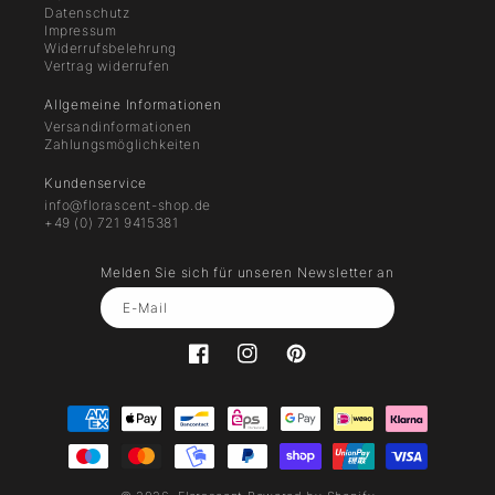
Datenschutz
Impressum
Widerrufsbelehrung
Vertrag widerrufen
Allgemeine Informationen
Versandinformationen
Zahlungsmöglichkeiten
Kundenservice
info@florascent-shop.de
+49 (0) 721 9415381
Melden Sie sich für unseren Newsletter an
E-Mail
Facebook
florascent.parfumeuers
Pinterest
Zahlungsmethoden