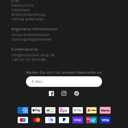
AGB
Datenschutz
Impressum
Widerrufsbelehrung
Vertrag widerrufen
Allgemeine Informationen
Versandinformationen
Zahlungsmöglichkeiten
Kundenservice
info@florascent-shop.de
+49 (0) 721 9415381
Melden Sie sich für unseren Newsletter an
E-Mail
Facebook
florascent.parfumeuers
Pinterest
Zahlungsmethoden