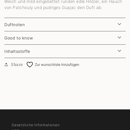
Weich und mild eingebettet runden edle Hölzer, ein Hauch
von Patchouly und pudriges Guajac den Duft ab.
Duftnoten
Good to know
Inhaltsstoffe
Share
Zur wunschliste hinzufügen
Gesetzliche Informationen