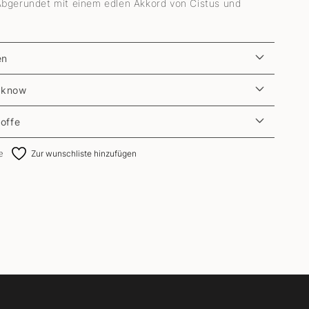
bgerundet mit einem edlen Akkord von Cistus und
en
 know
toffe
e
Zur wunschliste hinzufügen