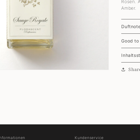
Rosen. A
Amber.
Duftnot
Good to
Inhaltss
Shar
Informationen
Kundenservice