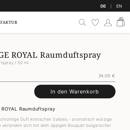
|
DE
EN
Warenkor
Einloggen
FAKTUR
GE ROYAL Raumduftspray
tspray / 50 ml
Normaler
24,00 €
Preis
In den Warenkorb
 ROYAL Raumduftspray
schichtige Duft kretischen Salbeis - aromatisch würzige
 verbinden sich mit dem üppigen Bouquet bulgarischer