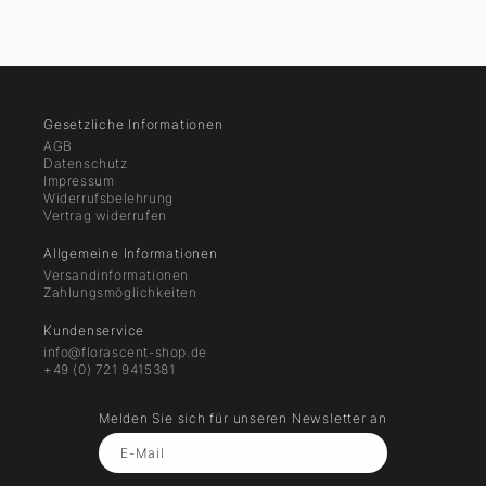
Gesetzliche Informationen
AGB
Datenschutz
Impressum
Widerrufsbelehrung
Vertrag widerrufen
Allgemeine Informationen
Versandinformationen
Zahlungsmöglichkeiten
Kundenservice
info@florascent-shop.de
+49 (0) 721 9415381
Melden Sie sich für unseren Newsletter an
E-Mail