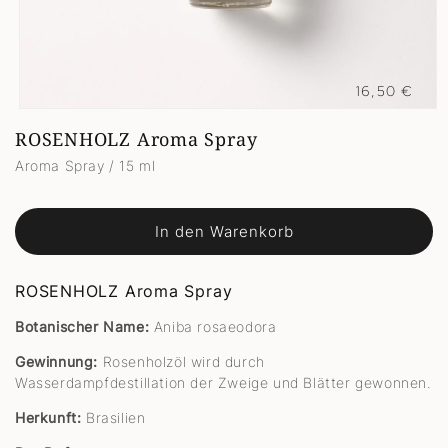
Normaler
16,50 €
Preis
Medien
1
ROSENHOLZ Aroma Spray
in
Modal
Aroma Spray / 15 ml
öffnen
In den Warenkorb
ROSENHOLZ Aroma Spray
Botanischer Name:
Aniba rosaeodora
Gewinnung:
Rosenholzöl wird durch
Wasserdampfdestillation der Zweige und Blätter gewonnen.
Herkunft:
Brasilien