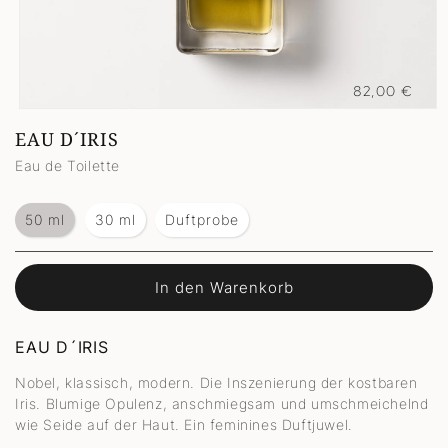
Normaler
82,00 €
Preis
Medien
1
EAU D´IRIS
in
Modal
Eau de Toilette
öffnen
50 ml
30 ml
Duftprobe
In den Warenkorb
EAU D´IRIS
Nobel, klassisch, modern. Die Inszenierung der kostbaren
Iris. Blumige Opulenz, anschmiegsam und umschmeichelnd
wie Seide auf der Haut. Ein feminines Duftjuwel.