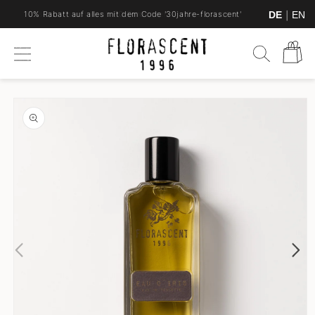
Direkt
|
zum
DE
EN
10% Rabatt auf alles mit dem Code '30jahre-florascent'
Versandkostenfrei ab
80 Euro
innerhalb Deutschlands
Inhalt
Warenkor
oduktinformationen
ringen