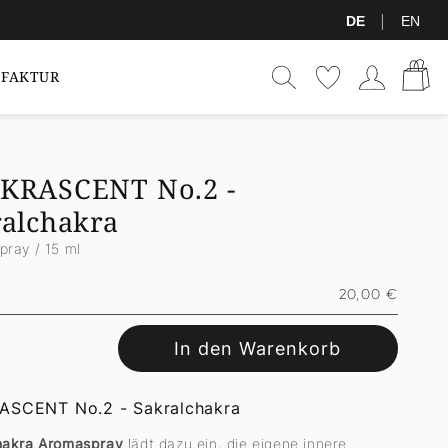
|
DE
EN
Warenkor
Einloggen
FAKTUR
KRASCENT No.2 -
alchakra
ray / 15 ml
Normaler
20,00 €
Preis
In den Warenkorb
SCENT No.2 - Sakralchakra
hakra Aromaspray
lädt dazu ein, die eigene innere