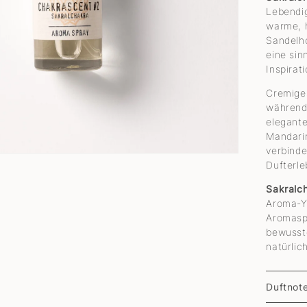
Lebendig
warme, 
Sandelho
eine sin
Inspirati
Cremiges
während
elegante
Mandarin
verbind
Dufterle
Sakralc
Aroma-Yo
Aromaspr
bewusste
natürlic
Duftnot