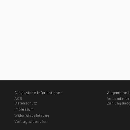
Gesetzliche Informationen
Allgemeine 
AGB
Versandinfo
Datenschutz
Zahlungsmög
Impressum
Widerrufsbelehrung
Vertrag widerrufen