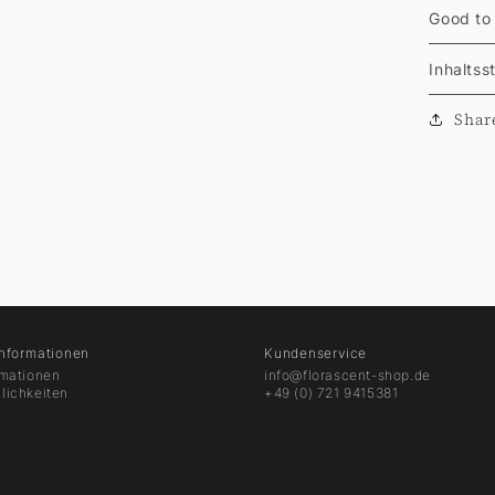
Good to
Inhaltss
Shar
Informationen
Kundenservice
rmationen
info@florascent-shop.de
lichkeiten
+49 (0) 721 9415381