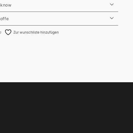
 know
toffe
e
Zur wunschliste hinzufügen