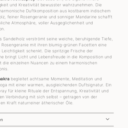
keit und Kreativität bewusster wahrzunehmen. Die
harmonische Duftkomposition aus kostbarem indischem
lz, feiner Rosengeranie und sonniger Mandarine schafft
nliche Atmosphäre, voller Ausgeglichenheit und
on.
 Sandelholz verströmt seine weiche, beruhigende Tiefe,
 Rosengeranie mit ihren blumig-grünen Facetten eine
 Leichtigkeit schenkt. Die spritzige Frische der
e bringt Licht und Lebensfreude in die Komposition und
et die einzelnen Nuancen zu einem harmonischen
bnis.
hakra
begleitet achtsame Momente, Meditation und
ga mit einer warmen, ausgleichenden Duftsignatur. Ein
ay für kleine Rituale der Entspannung, Kreativität und
n Verbindung mit sich selbst – getragen von der
hen Kraft naturreiner ätherischer Öle.
en