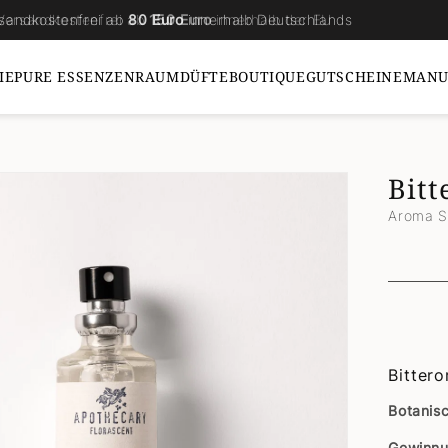
sandkostenfrei ab
Versandkostenfrei ab
80 Euro
150 Euro
innerhalb Deutschlands
innerhalb der EU
IE
PURE ESSENZEN
RAUMDÜFTE
BOUTIQUE
GUTSCHEINE
MANU
Bit
Aroma Sp
Bitter
Botanis
Gewinn