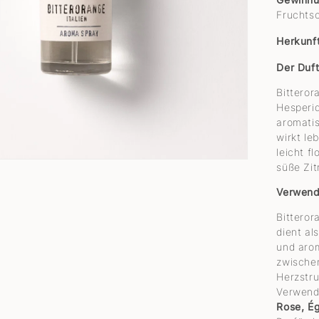
Fruchts
Herkunft
Der Duf
Bitteror
Hesperid
aromatis
wirkt le
leicht f
süße Zit
Verwend
Bitteror
dient al
und arom
zwischen
Herzstru
Verwendu
Rose, Ég