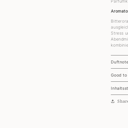
Parfümk
Aromato
Bitteror
ausglei
Stress 
Abendmi
kombinie
Duftnot
Good to
Inhaltss
Shar