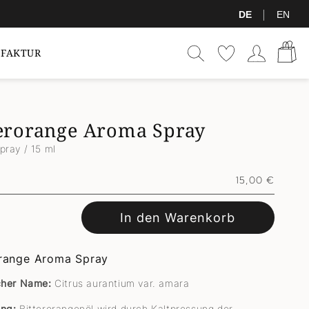
|
DE
EN
Warenkor
Einloggen
FAKTUR
terorange Aroma Spray
ray / 15 ml
Normaler
15,00 €
Preis
In den Warenkorb
orange Aroma Spray
cher Name:
Citrus aurantium var. amara
ung:
Bitterorangenöl wird durch Kaltpressung der