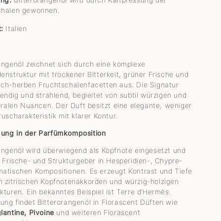
chalen gewonnen.
:
Italien
t
angenöl zeichnet sich durch eine komplexe
enstruktur mit trockener Bitterkeit, grüner Frische und
ch-herben Fruchtschalenfacetten aus. Die Signatur
bendig und strahlend, begleitet von subtil würzigen und
loralen Nuancen. Der Duft besitzt eine elegante, weniger
ruscharakteristik mit klarer Kontur.
ung in der Parfümkomposition
angenöl wird überwiegend als Kopfnote eingesetzt und
s Frische- und Strukturgeber in Hesperidien-, Chypre-
atischen Kompositionen. Es erzeugt Kontrast und Tiefe
 zitrischen Kopfnotenakkorden und würzig-holzigen
kturen. Ein bekanntes Beispiel ist Terre d’Hermès.
ng findet Bitterorangenöl in Florascent Düften wie
lantine, Pivoine
und weiteren Florascent