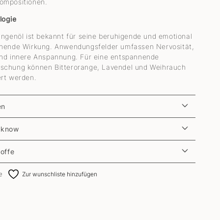
ompositionen.
logie
angenöl ist bekannt für seine beruhigende und emotional
chende Wirkung. Anwendungsfelder umfassen Nervosität,
und innere Anspannung. Für eine entspannende
schung können Bitterorange, Lavendel und Weihrauch
rt werden.
en
 know
toffe
e
Zur wunschliste hinzufügen